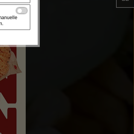
manuelle
n.