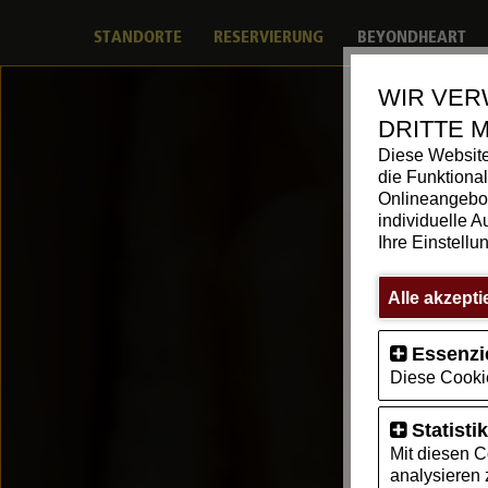
STANDORTE
RESERVIERUNG
BEYONDHEART
WIR VER
DRITTE 
Diese Website
die Funktiona
Onlineangebot
individuelle A
Ihre Einstellu
Alle akzepti
Essenzi
Diese Cookie
Statisti
Mit diesen 
analysieren