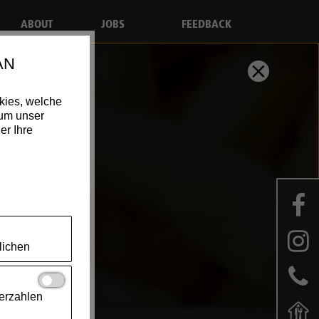
ABOUT
JOBS
FEEDBACK
AN
kies, welche
 um unser
er Ihre
lichen
erzahlen